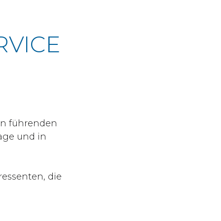
RVICE
den führenden
age und in
essenten, die