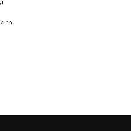
ng
eich!