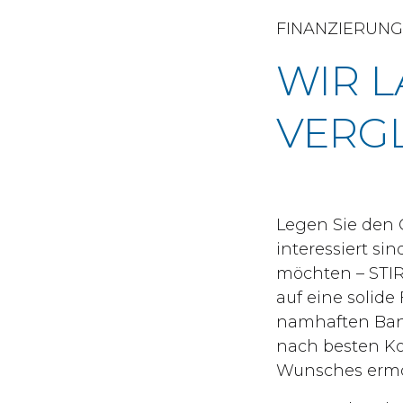
FINANZIERUNG
WIR L
VERGL
Legen Sie den 
interessiert s
möchten – STIR
auf eine solid
namhaften Bank
nach besten Ko
Wunsches ermö