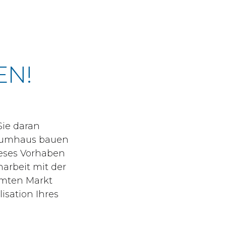
EN!
Sie daran
Traumhaus bauen
ieses Vorhaben
arbeit mit der
amten Markt
isation Ihres