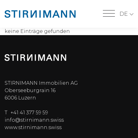
DE
keine Einträge gefunden
STIRNIMANN Immobilien AG
Oberseeburgrain 16
6006
Luzern
T
+41 41 377 59 59
info@stirnimann.swiss
www.stirnimann.swiss